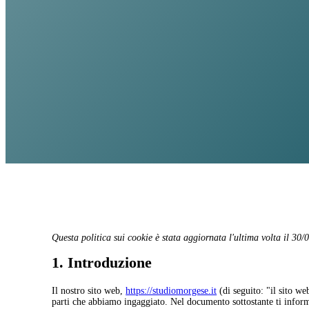
Questa politica sui cookie è stata aggiornata l'ultima volta il 30/
1. Introduzione
Il nostro sito web,
https://studiomorgese.it
(di seguito: "il sito we
parti che abbiamo ingaggiato. Nel documento sottostante ti inform