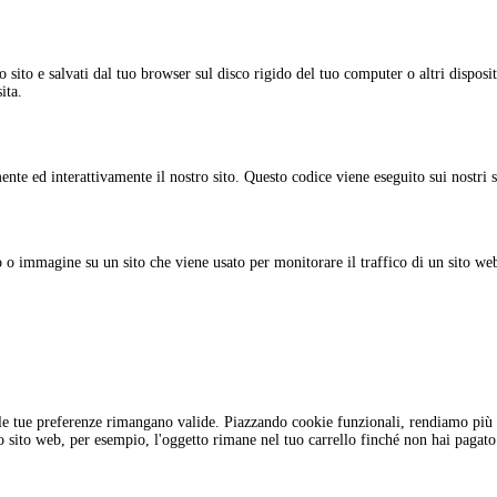
o sito e salvati dal tuo browser sul disco rigido del tuo computer o altri disposi
ita.
nte ed interattivamente il nostro sito. Questo codice viene eseguito sui nostri s
 o immagine su un sito che viene usato per monitorare il traffico di un sito web
le tue preferenze rimangano valide. Piazzando cookie funzionali, rendiamo più f
ro sito web, per esempio, l'oggetto rimane nel tuo carrello finché non hai pagat