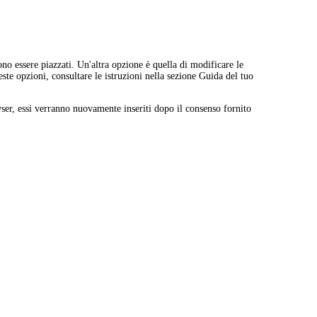
o essere piazzati. Un'altra opzione è quella di modificare le
te opzioni, consultare le istruzioni nella sezione Guida del tuo
owser, essi verranno nuovamente inseriti dopo il consenso fornito
 motivazioni valide per trattarli.
i un reclamo su come gestiamo i tuoi dati, vorremmo sentirti, ma hai