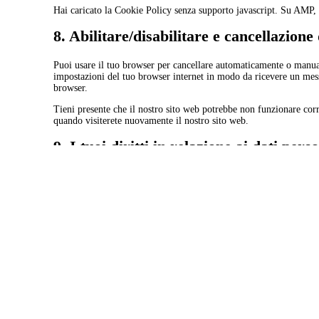
Hai caricato la Cookie Policy senza supporto javascript. Su AMP, p
8. Abilitare/disabilitare e cancellazione
Puoi usare il tuo browser per cancellare automaticamente o manual
impostazioni del tuo browser internet in modo da ricevere un messa
browser.
Tieni presente che il nostro sito web potrebbe non funzionare corre
quando visiterete nuovamente il nostro sito web.
9. I tuoi diritti in relazione ai dati pers
Hai i seguenti diritti relativi ai tuoi dati personali:
Hai il diritto di sapere quando i tuoi dati personali son
Diritto di accesso: hai il diritto ad accedere ai tuoi dat
Diritto di rettifica: hai il diritto di completare, corregg
Se ci darai il consenso per elaborare i tuoi dati, hai il d
Diritto di trasferire i tuoi dati: hai il diritto di richieder
Diritto di opposizione: hai il diritto ad opporti al tratt
Per esercitare questi diritti, non esitate a contattarci. Si prega 
anche il diritto di presentare un reclamo all'autorità di vigilanza (
10. Dettagli di contatto