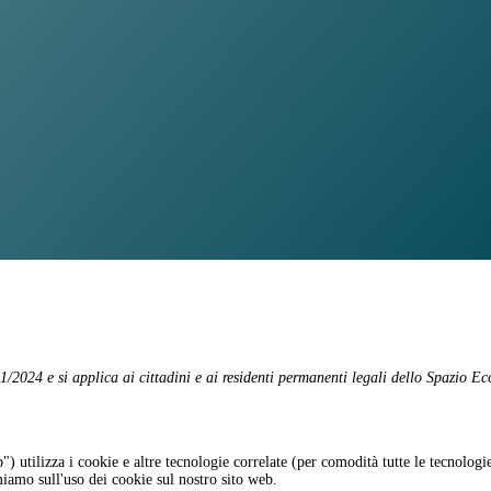
01/2024 e si applica ai cittadini e ai residenti permanenti legali dello Spazio 
b") utilizza i cookie e altre tecnologie correlate (per comodità tutte le tecnolog
iamo sull'uso dei cookie sul nostro sito web.