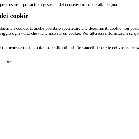
uoi usare il pulsante di gestione del consenso in fondo alla pagina.
 dei cookie
mente i cookie. È anche possibile specificare che determinati cookie non posson
ggio ogni volta che viene inserito un cookie. Per ulteriori informazioni su ques
ttamente se tutti i cookie sono disabilitati. Se cancelli i cookie nel vostro br
onali
o necessari, cosa succede ad essi, quanto a lungo verranno mantenuti.
i personali dei quali siamo a conoscenza.
ere, cancellare o bloccare i tuoi dati personali quando lo desideri.
iritto di revocare questo consenso e di eliminare i tuoi dati personali.
e tutti i tuoi dati dal controllore e trasferirli tutti quanti ad un altro controllore.
amento dei tuoi dati. Noi rispetteremo questa scelta, a meno che non ci siano delle
di fare riferimento ai dettagli di contatto in fondo a questa Cookie Policy. Se ha
l'Autorità per la Protezione dei Dati).