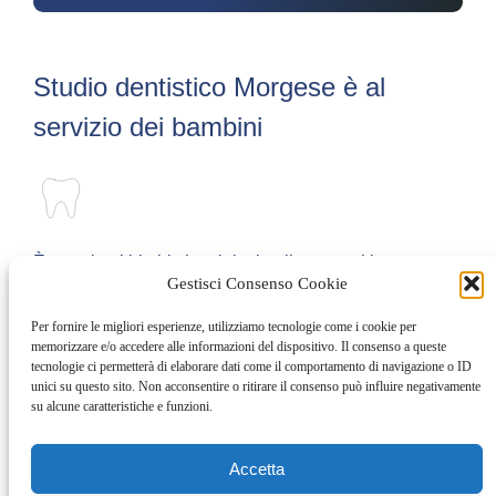
Studio dentistico Morgese è al
servizio dei bambini
È proprio ai bimbi che si rivolge il nostro ultimo
Gestisci Consenso Cookie
progetto: la Giornata Pedodontica, ore passate
insieme tra divertimento e educazione dentale. I bimbi
Per fornire le migliori esperienze, utilizziamo tecnologie come i cookie per
memorizzare e/o accedere alle informazioni del dispositivo. Il consenso a queste
vengono accolti in sala d’attesa e qui trascorrono ore
tecnologie ci permetterà di elaborare dati come il comportamento di navigazione o ID
giocando e divertendosi con tutto lo staff e con gli
unici su questo sito. Non acconsentire o ritirare il consenso può influire negativamente
su alcune caratteristiche e funzioni.
animatori. Poi, una volta arrivato il loro turno, arrivano
in sala dal dentista che li visita senza tradire o
Accetta
ridimensionare l’area divertente creatasi in sala