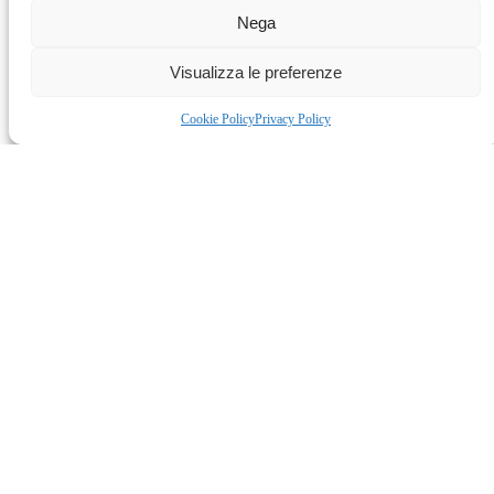
d’attesa.
Nega
Visualizza le preferenze
Cookie Policy
Privacy Policy
La Giornata Pedodontica è utile sia
ai bimbi che ai genitori:
Bimbi
superano la paura del camice bianco e del
dentista
familiarizzano con gli odontoiatri e imparano
le norme per una corretta igiene orale