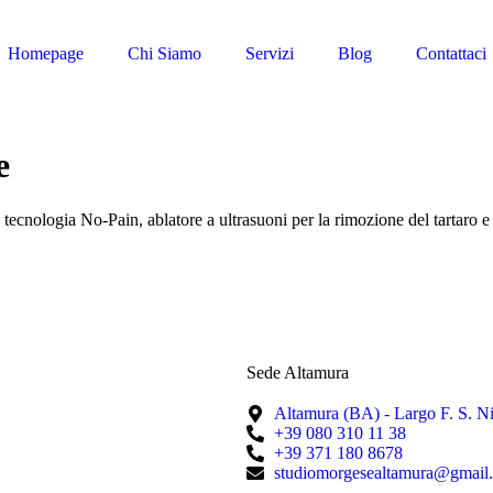
Homepage
Chi Siamo
Servizi
Blog
Contattaci
e
tecnologia No-Pain, ablatore a ultrasuoni per la rimozione del tartaro e 
Sede Altamura
Altamura (BA) - Largo F. S. Nit
+39 080 310 11 38
+39 371 180 8678
studiomorgesealtamura@gmail