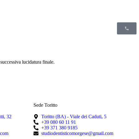
successiva lucidatura finale.
Sede Toritto
ti, 32
Toritto (BA) - Viale dei Caduti, 5
+39 080 60 11 91
+39 371 380 9185
.com
studiodentisticomorgese@gmail.com